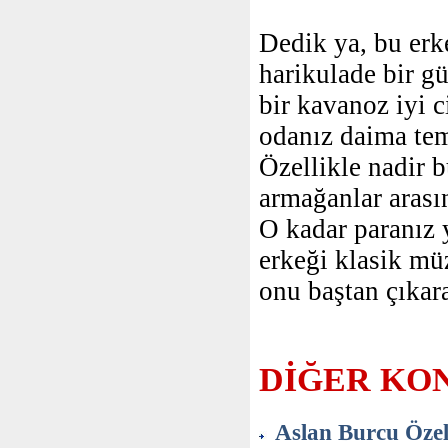
Dedik ya, bu erk
harikulade bir g
bir kavanoz iyi c
odanız daima temi
Özellikle nadir b
armağanlar arasın
O kadar paranız 
erkeği klasik müz
onu baştan çıkara
DİĞER KO
Aslan Burcu Özell