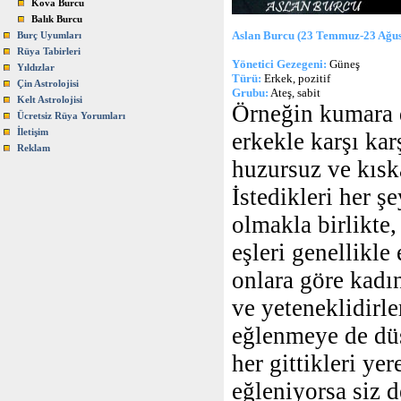
Kova Burcu
Balık Burcu
Aslan Burcu (23 Temmuz-23 Ağus
Burç Uyumları
Rüya Tabirleri
Yönetici Gezegeni:
Güneş
Yıldızlar
Türü:
Erkek, pozitif
Çin Astrolojisi
Grubu:
Ateş, sabit
Kelt Astrolojisi
Örneğin kumara d
Ücretsiz Rüya Yorumları
İletişim
erkekle karşı ka
Reklam
huzursuz ve kıska
İstedikleri her ş
olmakla birlikte,
eşleri genellikl
onlara göre kadı
ve yeteneklidirle
eğlenmeye de düş
her gittikleri yer
eğleniyorsa siz d