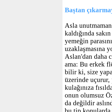
Baştan çıkarmay
Asla unutmamanız
kaldığında sakın
yemeğin parasını
uzaklaşmasına yo
Aslan'dan daha ca
ama: Bu erkek fl
bilir ki, size ya
üzerinde uçurur, 
kulağınıza fısıld
onun olumsuz Öze
da değildir aslı
bu tip konularda 