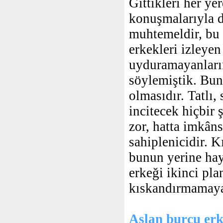
Gittikleri her ye
konuşmalarıyla da
muhtemeldir, bu 
erkekleri izleyen
uyduramayanların
söylemiştik. Bun
olmasıdır. Tatlı,
incitecek hiçbir 
zor, hatta imkâns
sahiplenicidir. 
bunun yerine hay
erkeği ikinci p
kıskandırmamaya
Aslan burcu erke